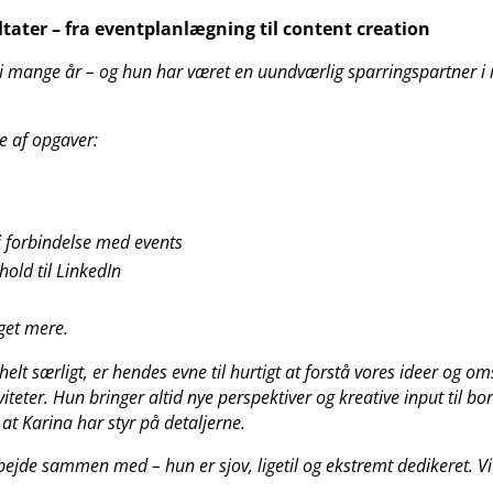
ater – fra eventplanlægning til content creation
 mange år – og hun har været en uundværlig sparringspartner i
e af opgaver:
s
 forbindelse med events
old til LinkedIn
get mere.
lt særligt, er hendes evne til hurtigt at forstå vores ideer og om
er. Hun bringer altid nye perspektiver og kreative input til bord
 at Karina har styr på detaljerne.
bejde sammen med – hun er sjov, ligetil og ekstremt dedikeret. Vi 